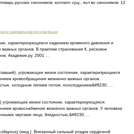
ловарь русских синонимов. коллапс сущ., кол во синонимов: 12
ия в современном русском языке
ие, характеризующееся падением кровяного давления и
важных органов. В практике страхования К. рисковое
нов. Академик.ру. 2001 …
 упавший), угрожающее жизни состояние, характеризующееся
ением кровообращения жизненно важных органов.
остью, холодным липким потом, похолоданием&#8230; …
ий) угрожающее жизни состояние, характеризующееся
ением кровоснабжения жизненно важных органов. У человека
ренными чертами лица, бледностью,&#8230; …
 collapsus) (мед.). Внезапный сильный упадок сердечной