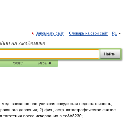
Запомнить сайт
Словарь на свой сайт
RU
едии на Академике
Найти!
Книги
Игры ⚽
1) мед. внезапно наступившая сосудистая недостаточность,
овяного давления; 2) физ., астр. катастрофическое сжатие
л тяготения после исчерпания в ее&#8230; …