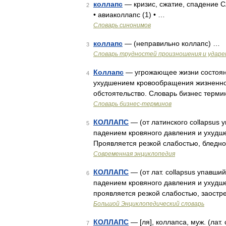
коллапс
— кризис, сжатие, спадение С
2
• авиаколлапс (1) • …
Словарь синонимов
коллапс
— (неправильно коллапс) …
3
Словарь трудностей произношения и ударен
Коллапс
— угрожающее жизни состоян
4
ухудшением кровообращения жизненно 
обстоятельство. Словарь бизнес терми
Словарь бизнес-терминов
КОЛЛАПС
— (от латинского collapsus
5
падением кровяного давления и ухудш
Проявляется резкой слабостью, бледн
Современная энциклопедия
КОЛЛАПС
— (от лат. collapsus упавш
6
падением кровяного давления и ухудш
проявляется резкой слабостью, заост
Большой Энциклопедический словарь
КОЛЛАПС
— [ля], коллапса, муж. (лат.
7