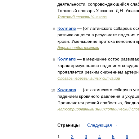
деятельности, сопровождающийся слаб
Толковый словарь Ушакова. Д.Н. Ушако
Толковый словарь Ушакова
Коллапс
— (от латинского collapsus о
8
развивающаяся в результате падения 
крови. Уменьшение притока венозной к
Энциклопедия техники
Коллапс
— в медицине остро развиваю
9
характеризующаяся падением сосудист
проявляется резким снижением артери
Словарь черезвычайных ситуаций
Коллапс
— (от латинского collapsus 
10
падением кровяного давления и ухудш
Проявляется резкой слабостью, бледн
Иллюстрированный энциклопедический сло
Страницы
Следующая
→
1
2
3
4
5
6