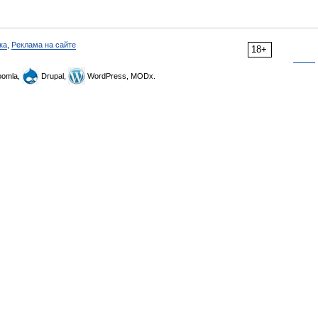
ка
,
Реклама на сайте
18+
omla,
Drupal,
WordPress, MODx.