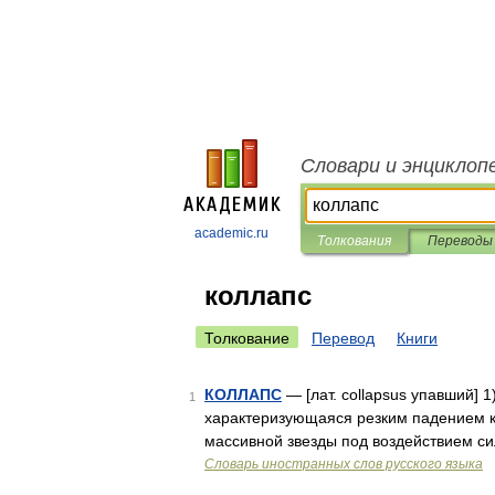
Словари и энциклоп
academic.ru
Толкования
Переводы
коллапс
Толкование
Перевод
Книги
КОЛЛАПС
— [лат. collapsus упавший] 
1
характеризующаяся резким падением кр
массивной звезды под воздействием си
Словарь иностранных слов русского языка